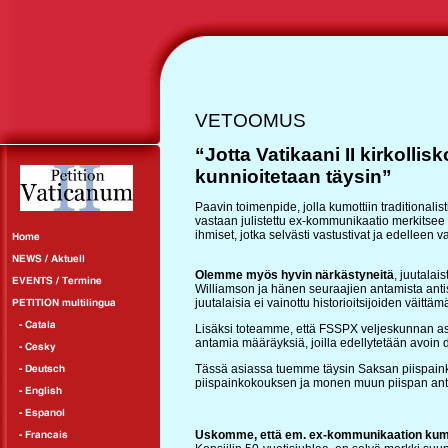
VETOOMUS
“Jotta Vatikaani II kirkoll
kunnioitetaan täysin”
Paavin toimenpide, jolla kumottiin traditional
vastaan julistettu ex-kommunikaatio merkitsee
ihmiset, jotka selvästi vastustivat ja edelleen 
Olemme myös hyvin närkästyneitä
, juutala
Williamson ja hänen seuraajien antamista anti
juutalaisia ei vainottu historioitsijoiden väittämä
Lisäksi toteamme, että FSSPX veljeskunnan asen
antamia määräyksiä, joilla edellytetään avoin dia
Tässä asiassa tuemme täysin Saksan piispain
piispainkokouksen ja monen muun piispan ant
Uskomme, että em. ex-kommunikaation ku