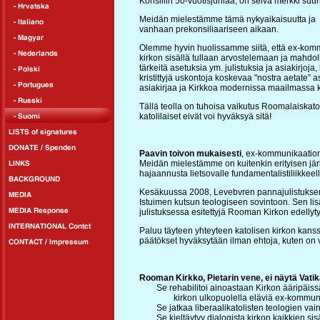
Konsiilin 50-vuotisjuhlaa, on selvä merkki suu
Meidän mielestämme tämä nykyaikaisuutta ja de
vanhaan prekonsiliaariseen aikaan.
Olemme hyvin huolissamme siitä, että ex-kom
kirkon sisällä tullaan arvostelemaan ja mahdo
tärkeitä asetuksia ym. julistuksia ja asiakirjoj
kristittyjä uskontoja koskevaa "nostra aetate” 
asiakirjaa ja Kirkkoa modernissa maailmassa 
Tällä teolla on tuhoisa vaikutus Roomalaiskat
katolilaiset eivät voi hyväksyä sitä!
Paavin toivon mukaisesti
, ex-kommunikaatio
Meidän mielestämme on kuitenkin erityisen järk
hajaannusta lietsovalle fundamentalistiliikkeel
Kesäkuussa 2008, Levebvren pannajulistuksen
Istuimen kutsun teologiseen sovintoon. Sen lisä
julistuksessa esitettyjä Rooman Kirkon edelly
Paluu täyteen yhteyteen katolisen kirkon kanssa
päätökset hyväksytään ilman ehtoja, kuten on 
Rooman Kirkko, Pietarin vene, ei näytä Vatik
Se rehabilitoi ainoastaan Kirkon ääripäiss
kirkon ulkopuolella eläviä ex-kommunik
Se jatkaa liberaalikatolisten teologien va
Se kieltäytyy dialogista kirkon kaikkien sis