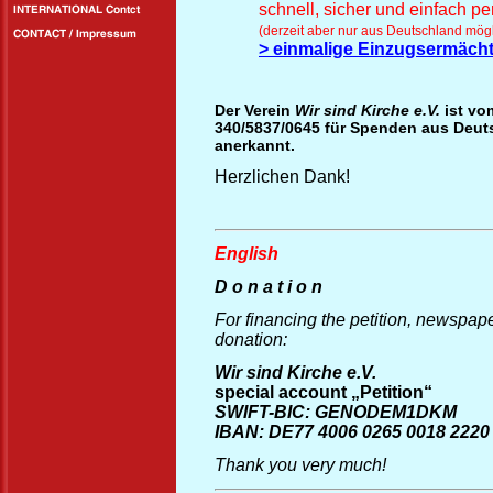
schnell, sicher und einfach p
(derzeit aber nur aus Deutschland mögl
> einmalige Einzugsermächt
Der Verein
Wir sind Kirche e.V.
ist vo
340/5837/0645 für Spenden aus Deuts
anerkannt.
Herzlichen Dank!
English
D o n a t i o n
For financing the petition, newspape
donation:
Wir sind Kirche e.V.
special account „Petition“
SWIFT-BIC: GENODEM1DKM
IBAN: DE77 4006 0265 0018 2220
Thank you very much!