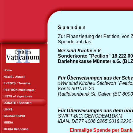
S p e n d e n
Zur Finanzierung der Petition, von 
Spende auf das
Wir sind Kirche e.V.
Sonderkonto "Petition"
18 222 0
Darlehnskasse Münster e.G. (
B
LZ
Für Überweisungen aus der Schw
»Wir sind Kirche« Stichwort "Petitio
Konto 501015.20
Raiffeisenbank St. Gallen (BC 8000
Für Überweisungen aus dem übri
SWIFT-BIC: GENODEM1DKM
IBAN: DE77 4006 0265 0018 2220 
Einmalige Spende per Bank